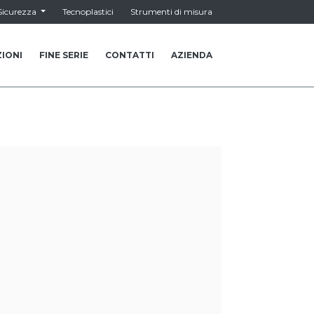
Sicurezza
Tecnoplastici
Strumenti di misura
IONI
FINE SERIE
CONTATTI
AZIENDA