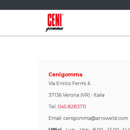
Cenigomma
Via Enrico Fermi, 6
37136 Verona (VR) · Italia
Tel.
045 8283711
Email: cenigomma@arroweld.com
Uffici
-
Lun. - Ven. · 8.00 - 13.00 · 14