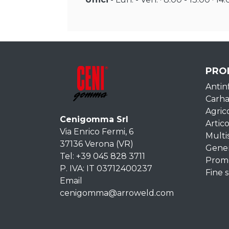
PRO
Antin
Carha
Agric
Cenigomma Srl
Artico
Via Enrico Fermi, 6
Multi
37136 Verona (VR)
Gene
Tel: +39 045 828 3711
Promo
P. IVA: IT 03712400237
Fine s
Email
cenigomma@arroweld.com