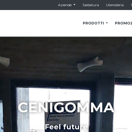
Aziende
Saldatura
Utensileria
PRODOTTI
PROMOZ
CENIGOMMA
Feel future