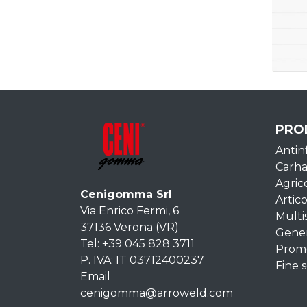
PRO
Antin
Carha
Agric
Cenigomma Srl
Artico
Via Enrico Fermi, 6
Multi
37136 Verona (VR)
Gene
Tel: +39 045 828 3711
Promo
P. IVA: IT 03712400237
Fine s
Email
cenigomma@arroweld.com